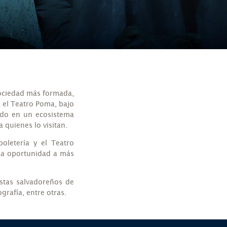
sociedad más formada,
, el Teatro Poma, bajo
ido en un ecosistema
 quienes lo visitan.
oletería y el Teatro
 la oportunidad a más
stas salvadoreños de
grafía, entre otras.