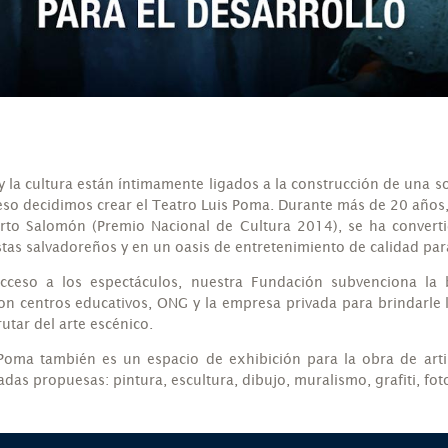
y la cultura están íntimamente ligados a la construcción de una 
r eso decidimos crear el Teatro Luis Poma. Durante más de 20 años
erto Salomón (Premio Nacional de Cultura 2014), se ha convert
istas salvadoreños y en un oasis de entretenimiento de calidad para
acceso a los espectáculos, nuestra Fundación subvenciona la b
con centros educativos, ONG y la empresa privada para brindarle
utar del arte escénico.
 Poma también es un espacio de exhibición para la obra de arti
adas propuesas: pintura, escultura, dibujo, muralismo, grafiti, foto