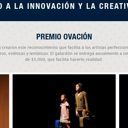
 A LA INNOVACIÓN Y LA CREATI
PREMIO OVACIÓN
rearon este reconocimiento que facilita a los artistas perfeccio
os, estéticas y temáticas. El galardón se entrega anualmente a un
de $5,000, que facilita hacerlo realidad.