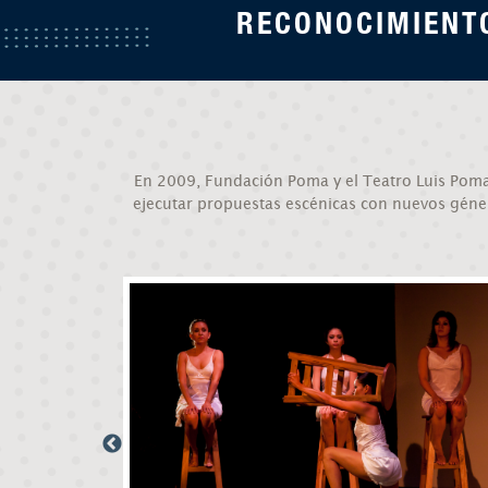
RECONOCIMIENTO
En 2009, Fundación Poma y el Teatro Luis Poma c
ejecutar propuestas escénicas con nuevos géner