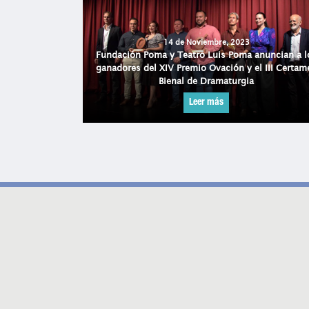
14 de Noviembre, 2023
Fundación Poma y Teatro Luis Poma anuncian a l
ara estudios
ganadores del XIV Premio Ovación y el III Certam
Bienal de Dramaturgia
Leer más