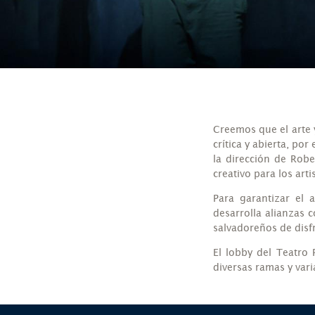
Creemos que el arte 
crítica y abierta, po
la dirección de Rob
creativo para los art
Para garantizar el 
desarrolla alianzas 
salvadoreños de disfr
El lobby del Teatro
diversas ramas y vari